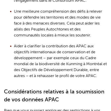
l'engagement dans le Consortium 
APAC.
Une meilleure compréhension des défis à relever 
pour
 défe
ndre les
 territoires et des modes de vie 
face à des menaces diverses. Cela peut aider les 
alliés des 
Peuples Autochtones
 et des 
communautés locales à mieux les soutenir. 
Aide
r
 à clarifier la contribution des APAC aux 
objectifs internationaux de conservation et de 
développement – par exemple ceux du 
Cadre 
mondial de la biodiversité de Kunming à Montréal
 et 
des Objectifs de 
D
éveloppement 
D
urable, entre 
autres – et à rehausser le profil de votre APAC.
Considérations relatives à la soumission 
de vos données APAC
Bien que vous puissiez appliquer des restrictions à vos 