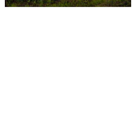
Partenaires du registre APAC
Le Registre APAC compte un certain nombre de bailleurs de fonds