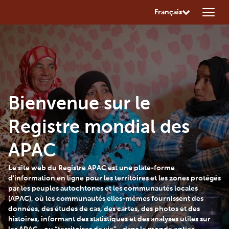
Français
Bienvenue sur le
Registre mondial des
APAC
Le site web du Registre APAC est une plate-forme
d'information en ligne pour les territoires et les zones protégés
par les peuples autochtones et les communautés locales
(APAC), où les communautés elles-mêmes fournissent des
données, des études de cas, des cartes, des photos et des
histoires, informant des statistiques et des analyses utiles sur