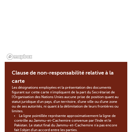
Clause de non-responsabilité relative à la
carte
Les désignations employées et la présentation des documents
figurant sur cette carte n'impliquent de la part du Secrétariat de
l'Organisation des Nations Unies aucune prise de position quant au
statut juridique d'un pays, d'un territoire, d'une ville ou d'une zone
ou de ses autorités, ni quant à la délimitation de leurs frontières ou
limites.
La ligne pointillée représente approximativement la ligne de
contrôle au Jammu-et-Cachemire convenue par l'Inde et le
Pakistan. Le statut final du Jammu-et-Cachemire n'a pas encore
fait l'objet d'un accord entre les parties.